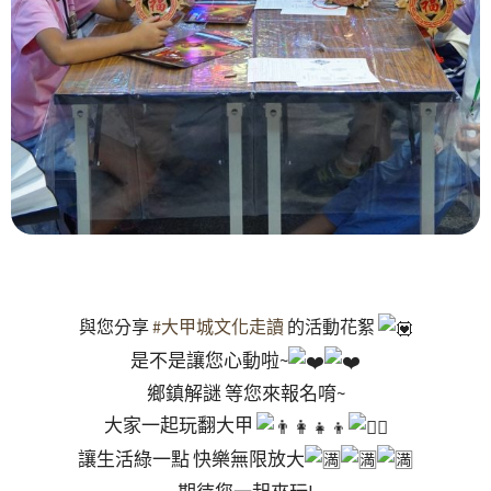
與您分享
#大甲城文化走讀
的活動花絮
是不是讓您心動啦~
鄉鎮解謎 等您來報名唷~
大家一起玩翻大甲
讓生活綠一點 快樂無限放大