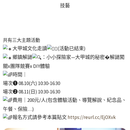
技藝
共有三大主題活動
大甲城文化走讀
(活動已結束)
鄉鎮解謎
：小小探險家—大甲城的秘密�解謎闖
關x團隊競賽x DIY體驗
時間｜
場次➊ 08.10(六) 10:30-16:30
場次➋ 08.11(日) 10:30-16:30
費用｜200元/人(包含體驗活動、導覽解說、紀念品、
午餐、保險…)
報名方式請參考本篇貼文
https://reurl.cc/EjOXvk