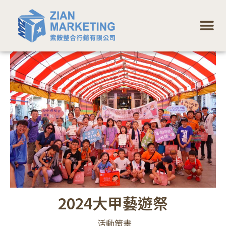
跳
選
至
單
主
要
Post
內
navigation
容
2024大甲藝遊祭
活動策畫