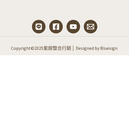
Copyright©2025紫銨整合行銷 │ Designed by Bluesign