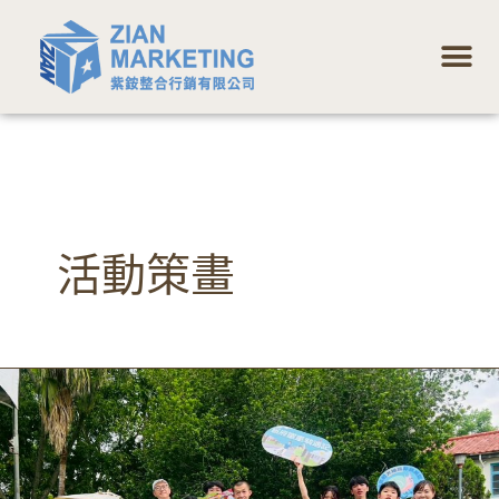
跳
選
至
單
主
要
內
容
活動策畫
2025
省
府
單