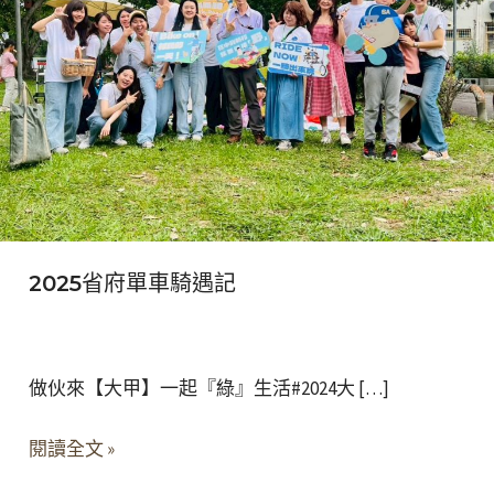
車
騎
遇
記
2025省府單車騎遇記
做伙來【大甲】一起『綠』生活#2024大 […]
閱讀全文 »