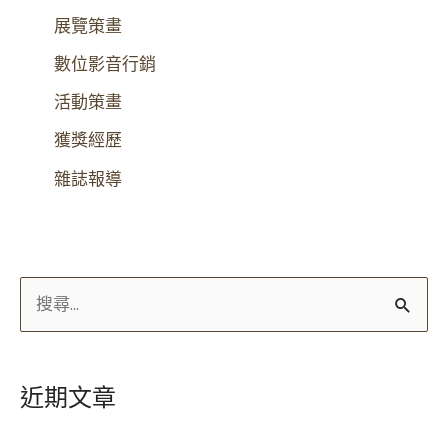
展覽策畫
數位影音行銷
活動策畫
獲獎經歷
雜誌報導
搜
尋
關
近期文章
鍵
字