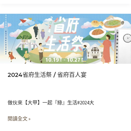
2024
省
府
生
活
祭
/
2024省府生活祭 / 省府百人宴
省
府
百
人
做伙來【大甲】一起『綠』生活#2024大
宴
閱讀全文 »