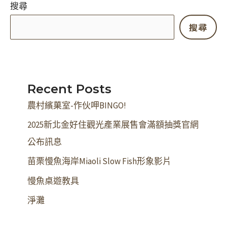
搜尋
布
搜尋
訊
息
Recent Posts
農村繽菓室-作伙呷BINGO!
2025新北金好住觀光產業展售會滿額抽獎官網
公布訊息
苗栗慢魚海岸Miaoli Slow Fish形象影片
慢魚桌遊教具
淨灘