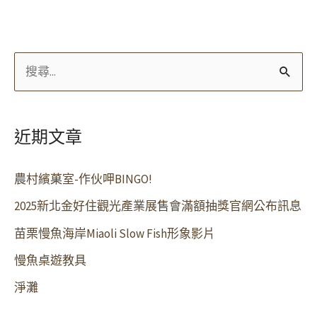
搜
尋
關
近期文章
鍵
字
農村繽菓室-作伙呷BINGO!
:
2025新北金好住觀光產業展售會滿額抽獎官網公布訊息
苗栗慢魚海岸Miaoli Slow Fish形象影片
慢魚桌遊教具
淨灘