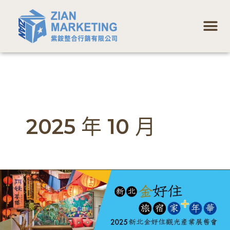
跳
選
至
單
主
要
內
容
2025 年 10 月
2025
新
北
金