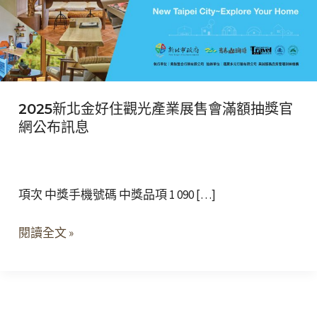
好
住
觀
光
產
2025新北金好住觀光產業展售會滿額抽獎官
業
網公布訊息
展
售
會
滿
項次 中獎手機號碼 中獎品項 1 090 […]
額
閱讀全文 »
抽
獎
官
網
公