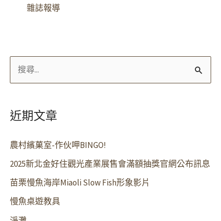
雜誌報導
搜
尋
關
近期文章
鍵
字
農村繽菓室-作伙呷BINGO!
:
2025新北金好住觀光產業展售會滿額抽獎官網公布訊息
苗栗慢魚海岸Miaoli Slow Fish形象影片
慢魚桌遊教具
淨灘