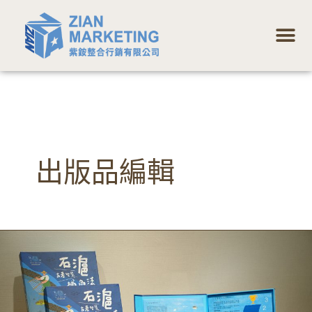
跳
選
至
單
主
要
內
容
出版品編輯
慢
魚
桌
遊