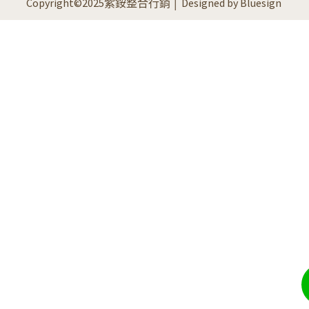
Copyright©2025紫銨整合行銷 │ Designed by Bluesign