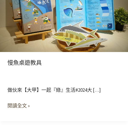
教
具
慢魚桌遊教具
做伙來【大甲】一起『綠』生活#2024大 […]
閱讀全文 »